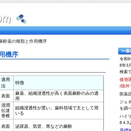
麻酔薬の種類と作用機序
>>
用機序
令和8
8年3
検索
適用
後発
特徴
法
r除
麻薬、組織浸透性が高く表面麻酔のみの適
医薬
表面
用
ジェ
浸潤
組織浸透性が悪い。歯科領域で主として用
を調
伝達
いる
脊椎
ハイ
8.4.
表面
泌尿器、気管、胃などの麻酔
基礎