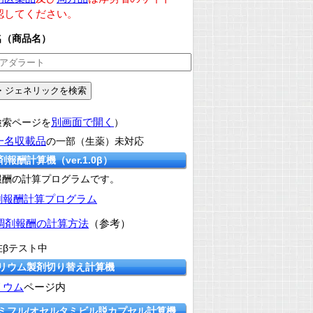
認してください。
名（商品名）
別画面で開く
検索ページを
）
一名収載品
の一部（生薬）未対応
剤報酬計算機（ver.1.0β）
報酬の計算プログラムです。
剤報酬計算プログラム
調剤報酬の計算方法
（参考）
在βテスト中
カリウム製剤切り替え計算機
リウム
ページ内
タミフル/オセルタミビル脱カプセル計算機