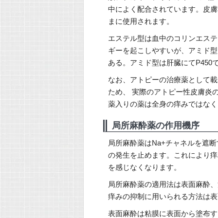
中によく配合されています。皮膚
まに使用されます。
エステル型は血中のコリンエステ
ギーを起こしやすいが、アミド型
ある。アミド型は肝臓にてP450
なお、アトピーの治療薬として載
ため、 実際のアトピー性皮膚炎
薬入りの薬は全身の痒みではなく
局所麻酔薬の作用機序
局所麻酔薬はNa+チャネルを遮
の発生を止めます。これにより痒
を感じなくなります。
局所麻酔薬の適用法は表面麻酔、
痒みの抑制に用いられる方法は表
表面麻酔は粘膜に表面から塗布す