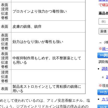
表面
で確
浸潤
プロカインより強力かつ毒性強い
伝達
薬品
脊椎
表面
皮膚の鎮痛、鎮痒
表面
浸潤
効力はかなり強いが毒性も強い
→（
伝達
脊椎
※
統
表面
>>調
浸潤
中枢抑制作用もしめす。抗不整脈薬として
調剤
伝達
も用いる
脊椎
調
浸潤
伝達
脊椎
※
現
製品名ストロカインとして胃粘膜の鎮痛に
表面
用いる
>>
カ
めとして使われているのは、アミノ安息香酸エチル、塩
でしょう。ジブカインとリドカインは市販の痒み止めの
>>