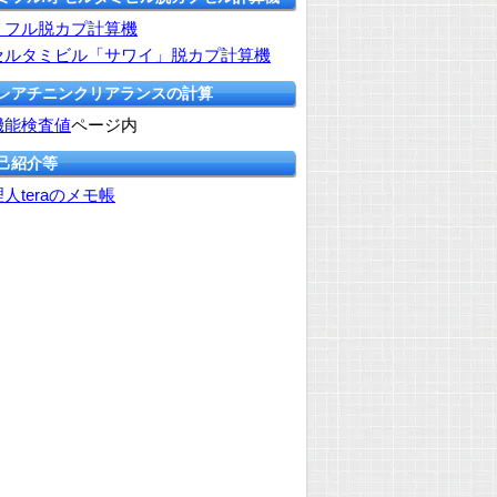
ミフル脱カプ計算機
セルタミビル「サワイ」脱カプ計算機
クレアチニンクリアランスの計算
機能検査値
ページ内
自己紹介等
人teraのメモ帳