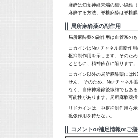
麻酔は知覚神経末端の細い線維（
麻酔する方法、脊椎麻酔は脊椎膜
局所麻酔薬の副作用
局所麻酔薬の副作用は血管系のも
コカインはNa+チャネル遮断作用
枢抑制作用を示します。そのため
とともに、精神依存に陥ります。
コカイン以外の局所麻酔薬にはN
せん。 そのため、Na+チャネ
なく、自律神経節後線維でもある
可能性があります。局所麻酔薬投
リドカインは、中枢抑制作用を示
拡張作用を持たない。
コメントor補足情報orご