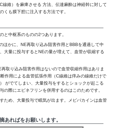
C線維）を麻痺させる 方法、伝達麻酔は神経幹に対して
のくも膜下腔に注入する方法です。
のと中枢系のものの2つあります。
のほかに、NE再取り込み阻害作用とBBBを通過して中
、大量に投与するとNEの量が増えて、血管が収縮する
E再取り込み阻害作用はないので血管収縮作用はありま
ル遮断作用による血管拡張作用（C線維は痒みの線維だけで
） がでてしまい、大量投与をするとショックが起こる
与の際にエピネフリンを併用するのはこのためです。
すため、大量投与で眠気が出ます。メピバカインは血管
指摘あればをお願いします。