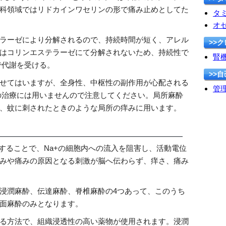
科領域ではリドカインワセリンの形で痛み止めとしてた
タ
オ
ラーゼにより分解されるので、持続時間が短く、アレル
>>
はコリンエステラーゼにて分解されないため、持続性で
腎
で代謝を受ける。
>>
せてはいますが、全身性、中枢性の副作用が心配される
管理
の治療には用いませんので注意してください。局所麻酔
、蚊に刺されたときのような局所の痒みに用います。
断することで、Na+の細胞内への流入を阻害し、活動電位
みや痛みの原因となる刺激が脳へ伝わらず、痒さ、痛み
浸潤麻酔、伝達麻酔、脊椎麻酔の4つあって、このうち
面麻酔のみとなります。
る方法で、組織浸透性の高い薬物が使用されます。浸潤