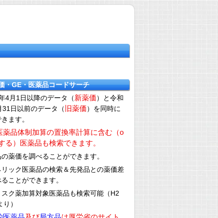
薬価・GE・医薬品コードサーチ
新薬価
年4月1日以降のデータ（
）と令和
旧薬価
月31日以前のデータ（
）を同時に
できます。
医薬品体制加算の置換率計算に含む（o
外する）医薬品も検索できます。
品の薬価を調べることができます。
ネリック医薬品の検索＆先発品との薬価差
べることができます。
リスク薬加算対象医薬品も検索可能（H2
3より）
的医薬品
及び
局方品
は厚労省のサイト