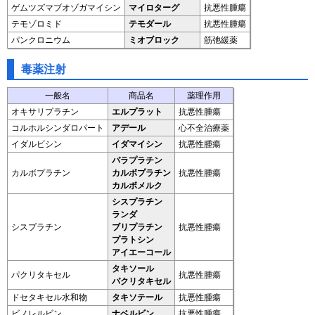
ゲムツズマブオゾガマイシン
マイロターグ
抗悪性腫瘍
テモゾロミド
テモダール
抗悪性腫瘍
パンクロニウム
ミオブロック
筋弛緩薬
毒薬注射
一般名
商品名
薬理作用
オキサリプラチン
エルプラット
抗悪性腫瘍
コルホルシンダロパート
アデール
心不全治療薬
イダルビシン
イダマイシン
抗悪性腫瘍
パラプラチン
カルボプラチン
カルボプラチン
抗悪性腫瘍
カルボメルク
シスプラチン
ランダ
シスプラチン
ブリプラチン
抗悪性腫瘍
プラトシン
アイエーコール
タキソール
パクリタキセル
抗悪性腫瘍
パクリタキセル
ドセタキセル水和物
タキソテール
抗悪性腫瘍
ビノレルビン
ナベルビン
抗悪性腫瘍