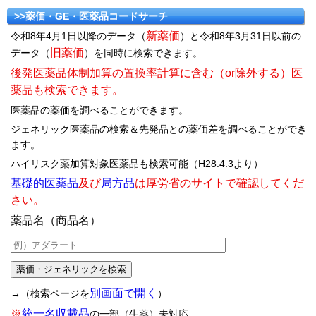
>>薬価・GE・医薬品コードサーチ
新薬価
令和8年4月1日以降のデータ（
）と令和8年3月31日以前の
旧薬価
データ（
）を同時に検索できます。
後発医薬品体制加算の置換率計算に含む（or除外する）医
薬品も検索できます。
医薬品の薬価を調べることができます。
ジェネリック医薬品の検索＆先発品との薬価差を調べることができ
ます。
ハイリスク薬加算対象医薬品も検索可能（H28.4.3より）
基礎的医薬品
及び
局方品
は厚労省のサイトで確認してくだ
さい。
薬品名（商品名）
別画面で開く
→（検索ページを
）
※
統一名収載品
の一部（生薬）未対応