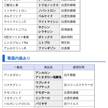
三酸化ヒ素
トリセノックス
抗悪性腫瘍
ミトキサントロン
ノバントロン
抗悪性腫瘍
ボルテゾミブ
ベルケイド
抗悪性腫瘍
マイトマイシンC
マイトマイシン
抗悪性腫瘍
サクシン
スキサメトニウム
筋弛緩薬
レラキシン
A型ボツリヌス毒素
ボトックス
眼科用剤
ニトロプルシドNa
ニトプロ
降圧剤
アムホテリシンB
ファンギゾン
抗真菌
毒薬内服あり
一般名
商品名
薬理作用
アンカロン
アミオダロン
抗不整脈
アミオダロン塩酸塩
ウブレチド
ジスチグミン
抗コリンエステラーゼ
ウブテック
テモゾロミド
テモダール
抗悪性腫瘍
イキサゾミブ
ニンラーロ
抗悪性腫瘍
バルガンシクロビル
バリキサ
抗ウイルス