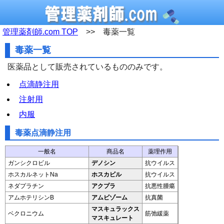
管理薬剤師.com TOP
>> 毒薬一覧
毒薬一覧
医薬品として販売されているもののみです。
点滴静注用
注射用
内服
毒薬点滴静注用
一般名
商品名
薬理作用
ガンシクロビル
デノシン
抗ウイルス
ホスカルネットNa
ホスカビル
抗ウイルス
ネダプラチン
アクプラ
抗悪性腫瘍
アムホテリシンB
アムビゾーム
抗真菌
マスキュラックス
ベクロニウム
筋弛緩薬
マスキュレート