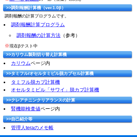
>>調剤報酬計算機（ver.1.0β）
調剤報酬の計算プログラムです。
調剤報酬計算プログラム
調剤報酬の計算方法
（参考）
※
現在βテスト中
>>カリウム製剤切り替え計算機
カリウム
ページ内
>>タミフル/オセルタミビル脱カプセル計算機
タミフル脱カプ計算機
オセルタミビル「サワイ」脱カプ計算機
>>クレアチニンクリアランスの計算
腎機能検査値
ページ内
>>自己紹介等
管理人teraのメモ帳