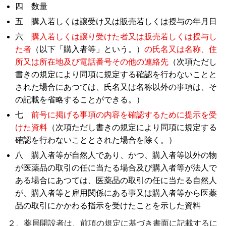
四 数量
五 購入若しくは譲受け又は販売若しくは授与の年月日
六
購入若しくは譲り受けた者又は販売若しくは授与し
た者
（以下「購入者等」という。）
の氏名又は名称、住
所又は所在地及び電話番号その他の連絡先
（次項ただし
書きの規定により同項に規定する確認を行わないことと
された場合にあつては、氏名又は名称以外の事項は、そ
の記載を省略することができる。）
七
前号に掲げる事項の内容を確認するために提示を受
けた資料
（次項ただし書きの規定により同項に規定する
確認を行わないこととされた場合を除く。）
八 購入者等が自然人であり、かつ、購入者等以外の物
が医薬品の取引の任に当たる場合及び購入者等が法人で
ある場合にあつては、医薬品の取引の任に当たる自然人
が、購入者等と雇用関係にある事又は購入者等から医薬
品の取引にかかわる指示を受けたことを示した資料
２、薬局開設者は、前項の規定に基づき書面に記載するに