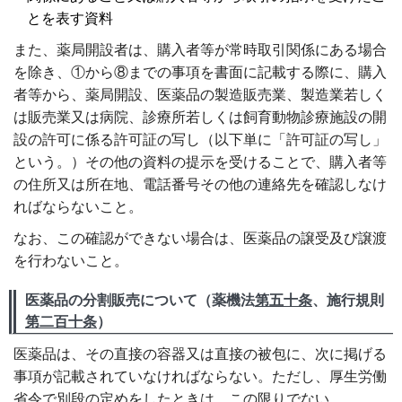
とを表す資料
また、薬局開設者は、購入者等が常時取引関係にある場合
を除き、①から⑧までの事項を書面に記載する際に、購入
者等から、薬局開設、医薬品の製造販売業、製造業若しく
は販売業又は病院、診療所若しくは飼育動物診療施設の開
設の許可に係る許可証の写し（以下単に「許可証の写し」
という。）その他の資料の提示を受けることで、購入者等
の住所又は所在地、電話番号その他の連絡先を確認しなけ
ればならないこと。
なお、この確認ができない場合は、医薬品の譲受及び譲渡
を行わないこと。
医薬品の分割販売について（薬機法
第五十条
、施行規則
第二百十条
）
医薬品は、その直接の容器又は直接の被包に、次に掲げる
事項が記載されていなければならない。ただし、厚生労働
省令で別段の定めをしたときは、この限りでない。