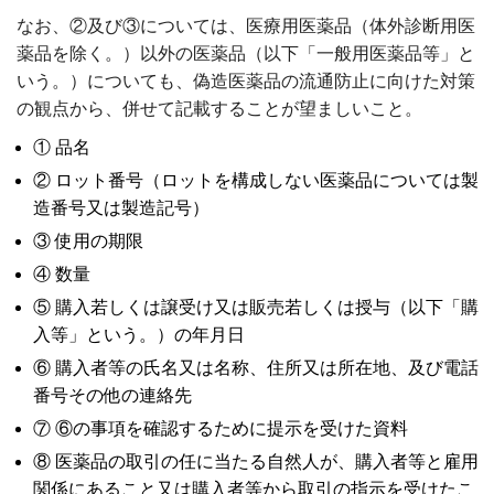
なお、②及び③については、医療用医薬品（体外診断用医
薬品を除く。）以外の医薬品（以下「一般用医薬品等」と
いう。）についても、偽造医薬品の流通防止に向けた対策
の観点から、併せて記載することが望ましいこと。
① 品名
② ロット番号（ロットを構成しない医薬品については製
造番号又は製造記号）
③ 使用の期限
④ 数量
⑤ 購入若しくは譲受け又は販売若しくは授与（以下「購
入等」という。）の年月日
⑥ 購入者等の氏名又は名称、住所又は所在地、及び電話
番号その他の連絡先
⑦ ⑥の事項を確認するために提示を受けた資料
⑧ 医薬品の取引の任に当たる自然人が、購入者等と雇用
関係にあること又は購入者等から取引の指示を受けたこ