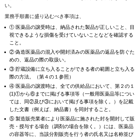
い。
業務手順書に盛り込むべき事項は、
① 医薬品の譲受時は、納品された製品が正しいこと、目
視できるような損傷を受けていないことなどを確認する
こと。
② 偽造医薬品の混入や開封済みの医薬品の返品を防ぐた
めの、返品の際の取扱い。
③ 貯蔵設備に立ち入ることができる者の範囲と立ち入る
際の方法。（第４の１参照）
④ 医薬品の譲渡時は、全ての供給品において、第２の１
(1)①から⑥までに掲げる事項等（一般用医薬品等につい
ては、同②及び③において掲げる事項を除く。）を記載
した文書（例えば、納品書）を同封すること。
⑤ 製造販売業者により医薬品に施された封を開封して販
売・授与する場合（調剤の場合を除く。）には、医薬品
の容器等に、当該分割販売を行う者の氏名又は名称並び