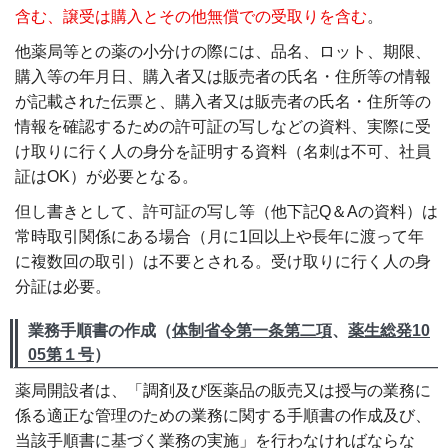
含む、譲受は購入とその他無償での受取りを含む
。
他薬局等との薬の小分けの際には、品名、ロット、期限、
購入等の年月日、購入者又は販売者の氏名・住所等の情報
が記載された伝票と、購入者又は販売者の氏名・住所等の
情報を確認するための許可証の写しなどの資料、実際に受
け取りに行く人の身分を証明する資料（名刺は不可、社員
証はOK）が必要となる。
但し書きとして、許可証の写し等（他下記Q＆Aの資料）は
常時取引関係にある場合（月に1回以上や長年に渡って年
に複数回の取引）は不要とされる。受け取りに行く人の身
分証は必要。
業務手順書の作成（
体制省令第一条第二項
、
薬生総発10
05第１号
）
薬局開設者は、「調剤及び医薬品の販売又は授与の業務に
係る適正な管理のための業務に関する手順書の作成及び、
当該手順書に基づく業務の実施」を行わなければならな