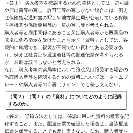
（答１） 購入者等を確認するための資料としては、許可証
や届出書等の写し、許可証等の写しがない場合には、例え
ば保険指定通知書の写しや地方厚生局が公表している保険
医療機関や保険薬局等の一覧の写し等が考えられる。
購入者等と雇用関係にあること又は購入者等から医薬品の
取引に係る指示を受けたことを示す「資料」としては、客
観的に確認でき、複製が容易でない資料である必要があ
り、例えば社員証や運送会社等の配達伝票が考えられる
が、名刺は該当しないと考えられる。
なお、購入者等の薬局等において譲渡又は譲受する場合の
当該購入者等を確認するための資料については、ネームプ
レートや購入者等の自署（サイン）でも差し支えない。
（問２）（問１）の「資料」についてどのように記録
するのか。
（答２） 記録方法としては、確認に用いた資料の種類を記
録すること。また、配達伝票で確認した場合は、当該配達
伝票を保管することでも差し支えない。なお、購入者等を