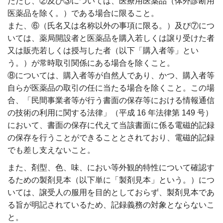
ただし、②及び③については、医療用医薬品（体外診断用
医薬品を除く。）である場合に限ること。
また、⑥（氏名又は名称以外の事項に限る。）及び⑦につ
いては、薬局開設者と医薬品を購入若しくは譲り受けた者
又は販売若しくは授与した者（以下「購入者等」とい
う。）が常時取引関係にある場合を除くこと。
⑧については、購入者等が自然人であり、かつ、購入者等
自らが医薬品の取引の任に当たる場合を除くこと。この場
合、「民間事業者等が行う書面の保存等における情報通信
の技術の利用に関する法律」（平成 16 年法律第 149 号）
において、書面の保存に代えて当該書面に係る電磁的記録
の保存を行うことができることとされており、電磁的記録
でも差し支えないこと。
また、剤型、色、味、におい等外観的特性について確認す
るための製剤見本（以下単に「製剤見本」という。）につ
いては、譲受人の服用を目的としておらず、製剤見本であ
る旨が明記されているため、記録義務の対象とならないこ
と。