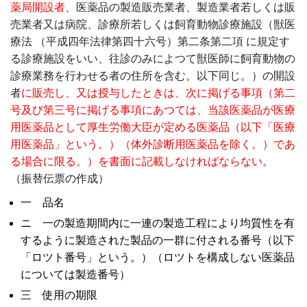
薬局開設者
、医薬品の製造販売業者、製造業者若しくは販
売業者又は病院、診療所若しくは飼育動物診療施設（獣医
療法 （平成四年法律第四十六号）第二条第二項 に規定す
る診療施設をいい、往診のみによつて獣医師に飼育動物の
診療業務を行わせる者の住所を含む。以下同じ。）の開設
者
に販売し、又は授与したときは、次に掲げる事項（第二
号及び第三号に掲げる事項にあつては、当該医薬品が医療
用医薬品として厚生労働大臣が定める医薬品（以下「医療
用医薬品」という。）（体外診断用医薬品を除く。）であ
る場合に限る。）を書面に記載しなければならない
。
（振替伝票の作成）
一 品名
ニ 一の製造期間内に一連の製造工程により均質性を有
するように製造された製品の一群に付される番号（以下
「ロツト番号」という。）（ロツトを構成しない医薬品
については製造番号）
三 使用の期限