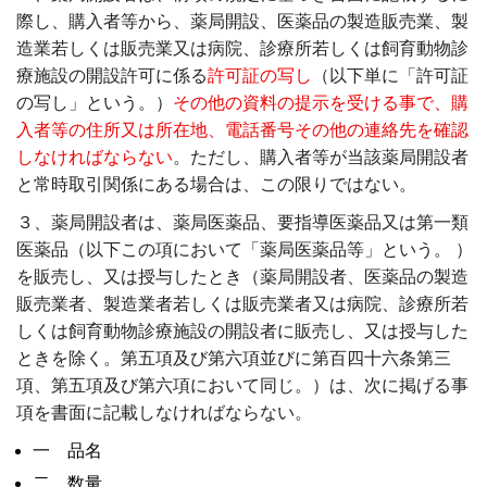
際し、購入者等から、薬局開設、医薬品の製造販売業、製
造業若しくは販売業又は病院、診療所若しくは飼育動物診
療施設の開設許可に係る
許可証の写し
（以下単に「許可証
の写し」という。）
その他の資料の提示を受ける事で、購
入者等の住所又は所在地、電話番号その他の連絡先を確認
しなければならない
。ただし、購入者等が当該薬局開設者
と常時取引関係にある場合は、この限りではない。
３、薬局開設者は、薬局医薬品、要指導医薬品又は第一類
医薬品（以下この項において「薬局医薬品等」という。 ）
を販売し、又は授与したとき（薬局開設者、医薬品の製造
販売業者、製造業者若しくは販売業者又は病院、診療所若
しくは飼育動物診療施設の開設者に販売し、又は授与した
ときを除く。第五項及び第六項並びに第百四十六条第三
項、第五項及び第六項において同じ。）は、次に掲げる事
項を書面に記載しなければならない。
一 品名
二 数量