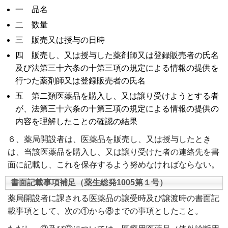
一 品名
二 数量
三 販売又は授与の日時
四 販売し、又は授与した薬剤師又は登録販売者の氏名
及び法第三十六条の十第三項の規定による情報の提供を
行つた薬剤師又は登録販売者の氏名
五 第二類医薬品を購入し、又は譲り受けようとする者
が、法第三十六条の十第三項の規定による情報の提供の
内容を理解したことの確認の結果
６、薬局開設者は、医薬品を販売し、又は授与したとき
は、当該医薬品を購入し、又は譲り受けた者の連絡先を書
面に記載し、これを保存するよう努めなければならない。
書面記載事項補足（
薬生総発1005第１号
）
薬局開設者に課される医薬品の譲受時及び譲渡時の書面記
載事項として、次の①から⑧までの事項としたこと。