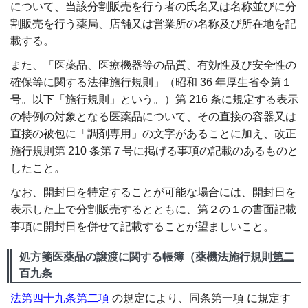
について、当該分割販売を行う者の氏名又は名称並びに分
割販売を行う薬局、店舗又は営業所の名称及び所在地を記
載する。
また、「医薬品、医療機器等の品質、有効性及び安全性の
確保等に関する法律施行規則」（昭和 36 年厚生省令第１
号。以下「施行規則」という。）第 216 条に規定する表示
の特例の対象となる医薬品について、その直接の容器又は
直接の被包に「調剤専用」の文字があることに加え、改正
施行規則第 210 条第７号に掲げる事項の記載のあるものと
したこと。
なお、開封日を特定することが可能な場合には、開封日を
表示した上で分割販売するとともに、第２の１の書面記載
事項に開封日を併せて記載することが望ましいこと。
処方箋医薬品の譲渡に関する帳簿（薬機法施行規則
第二
百九条
法第四十九条第二項
の規定により、同条第一項 に規定す