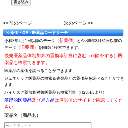
<< 前のページ
次のページ >>
>>薬価・GE・医薬品コードサーチ
新薬価
令和8年4月1日以降のデータ（
）と令和8年3月31日以前の
旧薬価
データ（
）を同時に検索できます。
後発医薬品体制加算の置換率計算に含む（or除外する）医
薬品も検索できます。
医薬品の薬価を調べることができます。
ジェネリック医薬品の検索＆先発品との薬価差を調べることができ
ます。
ハイリスク薬加算対象医薬品も検索可能（H28.4.3より）
基礎的医薬品
及び
局方品
は厚労省のサイトで確認してくだ
さい。
薬品名（商品名）