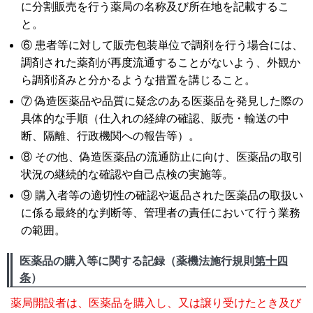
に分割販売を行う薬局の名称及び所在地を記載するこ
と。
⑥ 患者等に対して販売包装単位で調剤を行う場合には、
調剤された薬剤が再度流通することがないよう、外観か
ら調剤済みと分かるような措置を講じること。
⑦ 偽造医薬品や品質に疑念のある医薬品を発見した際の
具体的な手順（仕入れの経緯の確認、販売・輸送の中
断、隔離、行政機関への報告等）。
⑧ その他、偽造医薬品の流通防止に向け、医薬品の取引
状況の継続的な確認や自己点検の実施等。
⑨ 購入者等の適切性の確認や返品された医薬品の取扱い
に係る最終的な判断等、管理者の責任において行う業務
の範囲。
医薬品の購入等に関する記録（薬機法施行規則
第十四
条
）
薬局開設者は、医薬品を購入し、又は譲り受けたとき及び