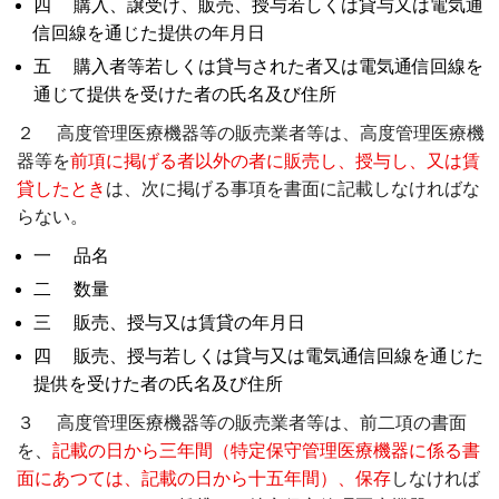
四 購入、譲受け、販売、授与若しくは貸与又は電気通
信回線を通じた提供の年月日
五 購入者等若しくは貸与された者又は電気通信回線を
通じて提供を受けた者の氏名及び住所
２ 高度管理医療機器等の販売業者等は、高度管理医療機
器等を
前項に掲げる者以外の者に販売し、授与し、又は賃
貸したとき
は、次に掲げる事項を書面に記載しなければな
らない。
一 品名
二 数量
三 販売、授与又は賃貸の年月日
四 販売、授与若しくは貸与又は電気通信回線を通じた
提供を受けた者の氏名及び住所
３ 高度管理医療機器等の販売業者等は、前二項の書面
を、
記載の日から三年間（特定保守管理医療機器に係る書
面にあつては、記載の日から十五年間）、保存
しなければ