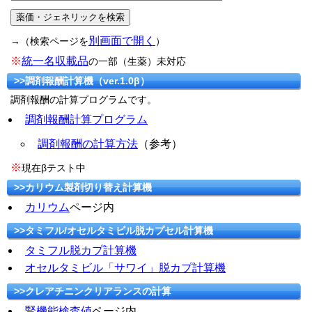
別画面で開く
→（検索ページを
）
※
統一名収載品
の一部（生薬）未対応
>>調剤報酬計算機（ver.1.0β）
調剤報酬の計算プログラムです。
調剤報酬計算プログラム
調剤報酬の計算方法
（参考）
※
現在βテスト中
>>カリウム製剤切り替え計算機
カリウム
ページ内
>>タミフル/オセルタミビル脱カプセル計算機
タミフル脱カプ計算機
オセルタミビル「サワイ」脱カプ計算機
>>クレアチニンクリアランスの計算
腎機能検査値
ページ内