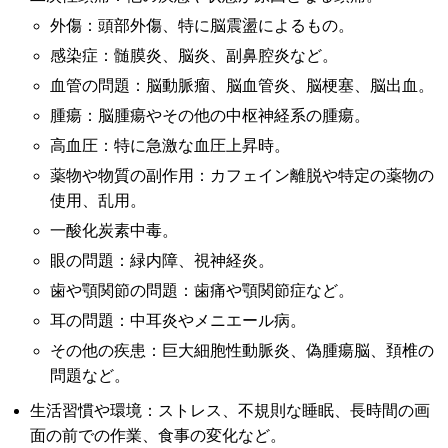
外傷：頭部外傷、特に脳震盪によるもの。
感染症：髄膜炎、脳炎、副鼻腔炎など。
血管の問題：脳動脈瘤、脳血管炎、脳梗塞、脳出血。
腫瘍：脳腫瘍やその他の中枢神経系の腫瘍。
高血圧：特に急激な血圧上昇時。
薬物や物質の副作用：カフェイン離脱や特定の薬物の
使用、乱用。
一酸化炭素中毒。
眼の問題：緑内障、視神経炎。
歯や顎関節の問題：歯痛や顎関節症など。
耳の問題：中耳炎やメニエール病。
その他の疾患：巨大細胞性動脈炎、偽腫瘍脳、頚椎の
問題など。
生活習慣や環境：ストレス、不規則な睡眠、長時間の画
面の前での作業、食事の変化など。