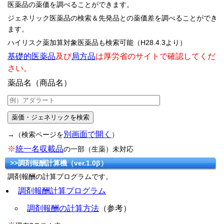
医薬品の薬価を調べることができます。
ジェネリック医薬品の検索＆先発品との薬価差を調べることができ
ます。
ハイリスク薬加算対象医薬品も検索可能（H28.4.3より）
基礎的医薬品
及び
局方品
は厚労省のサイトで確認してくだ
さい。
薬品名（商品名）
別画面で開く
→（検索ページを
）
※
統一名収載品
の一部（生薬）未対応
>>調剤報酬計算機（ver.1.0β）
調剤報酬の計算プログラムです。
調剤報酬計算プログラム
調剤報酬の計算方法
（参考）