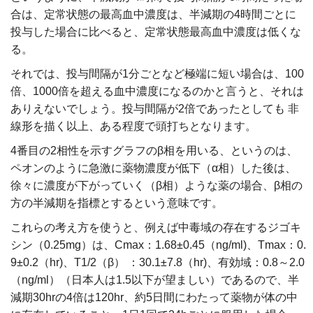
合は、定常状態の最高血中濃度は、半減期の4時間ごとに
投与した場合に比べると、定常状態最高血中濃度は低くな
る。
それでは、投与間隔が1分ごとなど極端に短い場合は、100
倍、1000倍を超える血中濃度になるのかと言うと、それは
ありえないでしょう。投与間隔が2倍であったとしても 非
線形を描く以上、ある程度で頭打ちとなります。
4番目の2相性を示すグラフのβ相を用いる、というのは、
ペオンのように急激に薬物濃度が低下（α相）した後は、
徐々に濃度が下がっていく（β相）ような薬の場合、β相の
方の半減期を指標とするという意味です。
これらの考え方を使うと、例えば中毒域の存在するジゴキ
シン（0.25mg）は、Cmax：1.68±0.45（ng/ml)、Tmax：0.
9±0.2（hr)、T1/2（β） ：30.1±7.8（hr)、有効域：0.8～2.0
（ng/ml）（日本人は1.5以下が望ましい）であるので、半
減期30hrの4倍は120hr、約5日間にわたって薬物が体の中