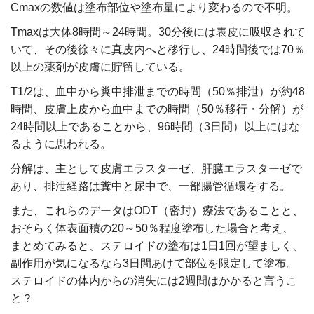
Cmaxの数値は塗布部位や塗布量により変わるので不明。
Tmaxは大体8時間～24時間。30分後には表皮に吸収されて
いて、その後徐々に真皮内へと移行し、24時間後では70％
以上の薬剤が皮膚に貯留している。
T1/2は、血中から糞中排泄までの時間（50％排泄）が約48
時間、皮膚上皮から血中までの時間（50％移行・分解）が
24時間以上であることから、96時間（3日間）以上にはな
るように思われる。
分解は、主として皮膚エラスターゼ、肝臓エラスターゼで
あり、排泄経路は糞中と尿中で、一部腸管循環をする。
また、これらのデータはODT（密封）療法であることと、
おそらく体表面積の20～50％程度塗布した場合と考え、
まとめてみると、ステロイドの塗布は1日1回が望ましく、
副作用が気になるなら3日間あけて部位を限定して塗布。
ステロイドの体内からの消失には2週間はかかると言うこ
と？