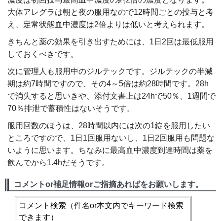
大体アレグラは朝と夜の服用なので12時間ごとの投与と考
え、定常状態血中濃度は2倍よりは低いと考えられます。
きちんと薬の効果を引き出すためには、1日2回は最低服用
しておくべきです。
次に管理人も服用中のジルテックです。ジルテックの半減
期は約7時間ですので、その4～5倍は約28時間です。28h
で消失すると思いきや、添付文書上は24hで50％、1週間で
70％排泄で蓄積性はないそうです。
服用回数のほうは、28時間以内には次の1錠を服用したい
ところですので、1日1回服用ないし、1日2回服用も問題な
いように思います。ちなみに最高血中濃度到達時間は薬を
飲んでから1.4hだそうです。
コメントor補足情報orご指摘あればをお願いします。
コメント検索
（件名or本文内でキーワード検索
できます）