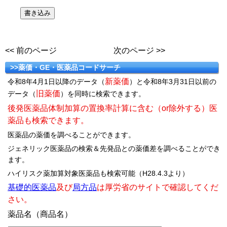
<< 前のページ
次のページ >>
>>薬価・GE・医薬品コードサーチ
新薬価
令和8年4月1日以降のデータ（
）と令和8年3月31日以前の
旧薬価
データ（
）を同時に検索できます。
後発医薬品体制加算の置換率計算に含む（or除外する）医
薬品も検索できます。
医薬品の薬価を調べることができます。
ジェネリック医薬品の検索＆先発品との薬価差を調べることができ
ます。
ハイリスク薬加算対象医薬品も検索可能（H28.4.3より）
基礎的医薬品
及び
局方品
は厚労省のサイトで確認してくだ
さい。
薬品名（商品名）