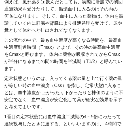
例えば、風邪薬を1g飲んだとしても、実際に肝臓での初回
通過効果を受けたりして、循環血中に入るのはその内の
何％になります。 そして、血中に入った薬物は、体内を循
環していく内に肝臓や腎臓により排泄処理を受けて、尿や
糞として体外へと排出されてなくなります。
この流れの中で、最も血中濃度が高くなる時間を、最高血
中濃度到達時間（Tmax）とよび、その時の最高血中濃度
をCmaxと呼びます。 体内に薬物が吸収されてからCmax
が半分になるまでの間の時間を半減期（T1/2）と呼んでい
ます。
定常状態というのは、入ってくる薬の量と出て行く薬の量
が等しい時の血中濃度（Css）を指し、定常状態に入るこ
とは、血中濃度が 上がったり下がったりと株価のように不
安定でなく、血中濃度が安定化して薬が確実な効果を示す
と考えてよいです。
1番目の定常状態には血中濃度半減期の4～5倍にわたって
連続投与したときに達する、といいいますのは、 4時間で