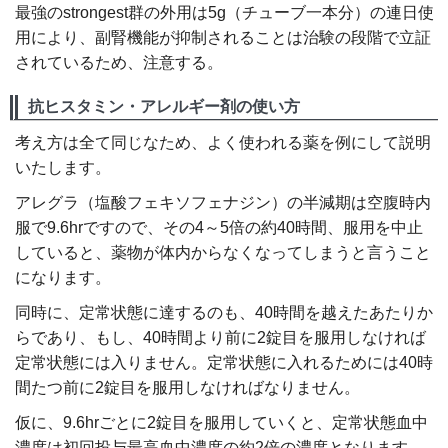
最強のstrongest群の外用は5g（チューブ一本分）の連日使
用により、副腎機能が抑制されることは治験の段階で立証
されているため、注意する。
抗ヒスタミン・アレルギー剤の使い方
考え方は全て同じなため、よく使われる薬を例にして説明
いたします。
アレグラ（塩酸フェキソフェナジン）の半減期は空腹時内
服で9.6hrですので、その4～5倍の約40時間、服用を中止
していると、薬物が体内からなくなってしまうと言うこと
になります。
同時に、定常状態に達するのも、40時間を越えたあたりか
らであり、もし、40時間より前に2錠目を服用しなければ
定常状態には入りません。定常状態に入れるためには40時
間たつ前に2錠目を服用しなければなりません。
仮に、9.6hrごとに2錠目を服用していくと、定常状態血中
濃度は初回投与最高血中濃度の約2倍の濃度となります。