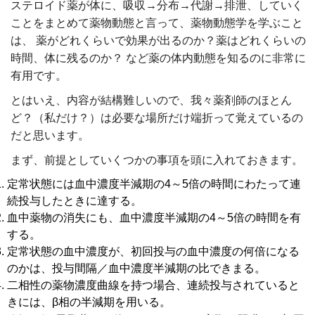
ステロイド薬が体に、吸収→分布→代謝→排泄、していく
ことをまとめて薬物動態と言って、薬物動態学を学ぶこと
は、 薬がどれくらいで効果が出るのか？薬はどれくらいの
時間、体に残るのか？ など薬の体内動態を知るのに非常に
有用です。
とはいえ、内容が結構難しいので、我々薬剤師のほとん
ど？（私だけ？）は必要な場所だけ端折って覚えているの
だと思います。
まず、前提としていくつかの事項を頭に入れておきます。
定常状態には血中濃度半減期の4～5倍の時間にわたって連
続投与したときに達する。
血中薬物の消失にも、血中濃度半減期の4～5倍の時間を有
する。
定常状態の血中濃度が、初回投与の血中濃度の何倍になる
のかは、投与間隔／血中濃度半減期の比できまる。
二相性の薬物濃度曲線を持つ場合、連続投与されていると
きには、β相の半減期を用いる。