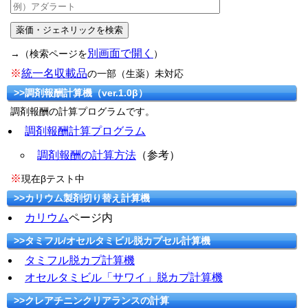
別画面で開く
→（検索ページを
）
※
統一名収載品
の一部（生薬）未対応
>>調剤報酬計算機（ver.1.0β）
調剤報酬の計算プログラムです。
調剤報酬計算プログラム
調剤報酬の計算方法
（参考）
※
現在βテスト中
>>カリウム製剤切り替え計算機
カリウム
ページ内
>>タミフル/オセルタミビル脱カプセル計算機
タミフル脱カプ計算機
オセルタミビル「サワイ」脱カプ計算機
>>クレアチニンクリアランスの計算