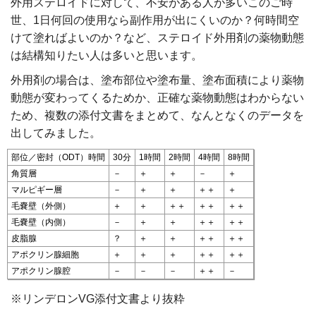
外用ステロイドに対して、不安がある人が多いこのご時
世、1日何回の使用なら副作用が出にくいのか？何時間空
けて塗ればよいのか？など、ステロイド外用剤の薬物動態
は結構知りたい人は多いと思います。
外用剤の場合は、塗布部位や塗布量、塗布面積により薬物
動態が変わってくるためか、正確な薬物動態はわからない
ため、複数の添付文書をまとめて、なんとなくのデータを
出してみました。
部位／密封（ODT）時間
30分
1時間
2時間
4時間
8時間
角質層
－
＋
＋
－
＋
マルピギー層
－
＋
＋
＋＋
＋
毛嚢壁（外側）
＋
＋
＋＋
＋＋
＋＋
毛嚢壁（内側）
－
＋
＋
＋＋
＋＋
皮脂腺
？
＋
＋
＋＋
＋＋
アポクリン腺細胞
＋
＋
＋
＋＋
＋＋
アポクリン腺腔
－
－
－
＋＋
－
※リンデロンVG添付文書より抜粋