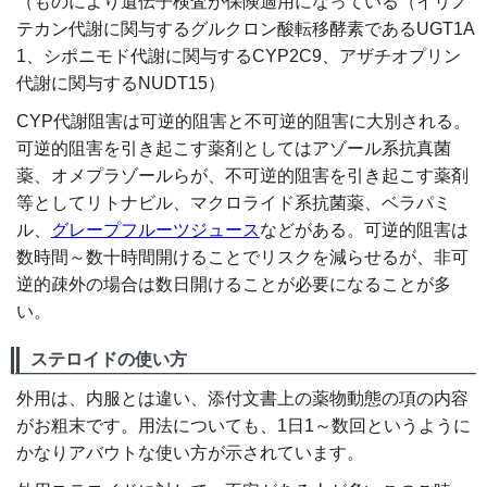
（ものにより遺伝子検査が保険適用になっている（イリノ
テカン代謝に関与するグルクロン酸転移酵素であるUGT1A
1、シポニモド代謝に関与するCYP2C9、アザチオプリン
代謝に関与するNUDT15）
CYP代謝阻害は可逆的阻害と不可逆的阻害に大別される。
可逆的阻害を引き起こす薬剤としてはアゾール系抗真菌
薬、オメプラゾールらが、不可逆的阻害を引き起こす薬剤
等としてリトナビル、マクロライド系抗菌薬、ベラパミ
ル、
グレープフルーツジュース
などがある。可逆的阻害は
数時間～数十時間開けることでリスクを減らせるが、非可
逆的疎外の場合は数日開けることが必要になることが多
い。
ステロイドの使い方
外用は、内服とは違い、添付文書上の薬物動態の項の内容
がお粗末です。用法についても、1日1～数回というように
かなりアバウトな使い方が示されています。