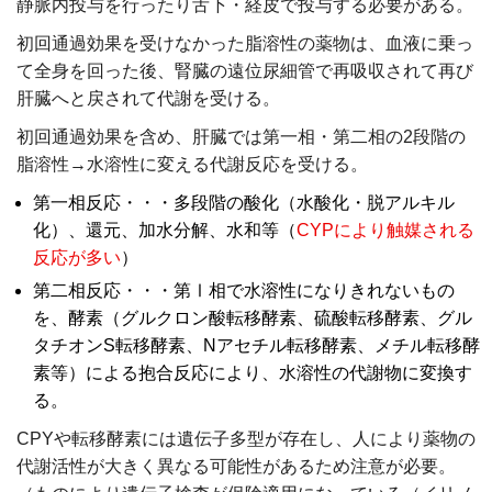
静脈内投与を行ったり舌下・経皮で投与する必要がある。
初回通過効果を受けなかった脂溶性の薬物は、血液に乗っ
て全身を回った後、腎臓の遠位尿細管で再吸収されて再び
肝臓へと戻されて代謝を受ける。
初回通過効果を含め、肝臓では第一相・第二相の2段階の
脂溶性→水溶性に変える代謝反応を受ける。
第一相反応・・・多段階の酸化（水酸化・脱アルキル
化）、還元、加水分解、水和等（
CYPにより触媒される
反応が多い
）
第二相反応・・・第Ⅰ相で水溶性になりきれないもの
を、酵素（グルクロン酸転移酵素、硫酸転移酵素、グル
タチオンS転移酵素、Nアセチル転移酵素、メチル転移酵
素等）による抱合反応により、水溶性の代謝物に変換す
る。
CPYや転移酵素には遺伝子多型が存在し、人により薬物の
代謝活性が大きく異なる可能性があるため注意が必要。