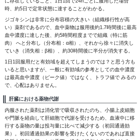
に存在していること、1日1回で24hごとに服用した場合
時、約5日で定常状態に達することがわかる。
ジゴキシンは非常に分布容積の大きい（組織移行性が高
い）薬剤であるので、血中薬物は服用後約1.7時間後に最高
血中濃度に達した後、約5時間程度までで組織（特に筋
肉） へと分布し（分布相：α相）、それから徐々に消失し
ていき（消失相：β相）、約30時間後に半分が消失する。
1日1回服用だと有効域を超えてしまうのでは？と思う方も
いると思いますが、一般に有効域の参考としての血中濃度
は最高血中濃度（ピーク値）ではなく、トラフ値で みるの
で、心配はありません。
肝臓における薬物代謝
内服された薬剤は消化管で吸収されたのち、小腸上皮細胞
や門脈を経由して肝細胞で代謝を受けるため、血液中に移
行する薬物の量は投与量に比べて減少する（初回通過効
果）。初回通過効果の影響を受けたくないのであれば直接