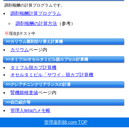
調剤報酬の計算プログラムです。
調剤報酬計算プログラム
調剤報酬の計算方法
（参考）
※
現在βテスト中
>>カリウム製剤切り替え計算機
カリウム
ページ内
>>タミフル/オセルタミビル脱カプセル計算機
タミフル脱カプ計算機
オセルタミビル「サワイ」脱カプ計算機
>>クレアチニンクリアランスの計算
腎機能検査値
ページ内
>>自己紹介等
管理人teraのメモ帳
管理薬剤師.com TOP