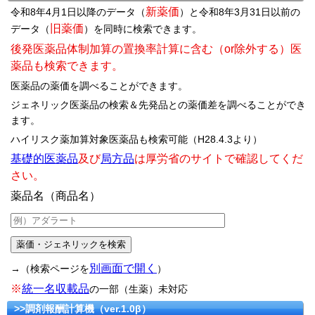
新薬価
令和8年4月1日以降のデータ（
）と令和8年3月31日以前の
旧薬価
データ（
）を同時に検索できます。
後発医薬品体制加算の置換率計算に含む（or除外する）医
薬品も検索できます。
医薬品の薬価を調べることができます。
ジェネリック医薬品の検索＆先発品との薬価差を調べることができ
ます。
ハイリスク薬加算対象医薬品も検索可能（H28.4.3より）
基礎的医薬品
及び
局方品
は厚労省のサイトで確認してくだ
さい。
薬品名（商品名）
別画面で開く
→（検索ページを
）
※
統一名収載品
の一部（生薬）未対応
>>調剤報酬計算機（ver.1.0β）