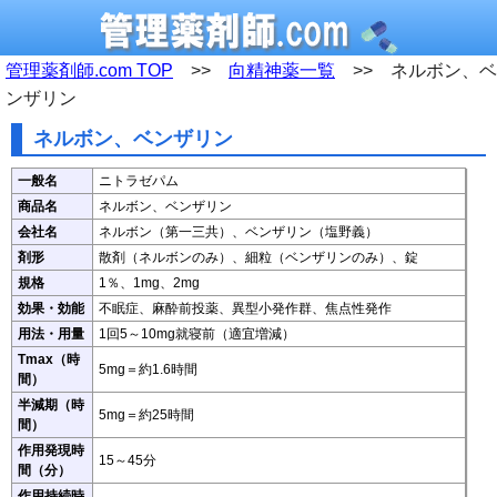
管理薬剤師.com TOP
>>
向精神薬一覧
>> ネルボン、ベ
ンザリン
ネルボン、ベンザリン
一般名
ニトラゼパム
商品名
ネルボン、ベンザリン
会社名
ネルボン（第一三共）、ベンザリン（塩野義）
剤形
散剤（ネルボンのみ）、細粒（ベンザリンのみ）、錠
規格
1％、1mg、2mg
効果・効能
不眠症、麻酔前投薬、異型小発作群、焦点性発作
用法・用量
1回5～10mg就寝前（適宜増減）
Tmax（時
5mg＝約1.6時間
間）
半減期（時
5mg＝約25時間
間）
作用発現時
15～45分
間（分）
作用持続時