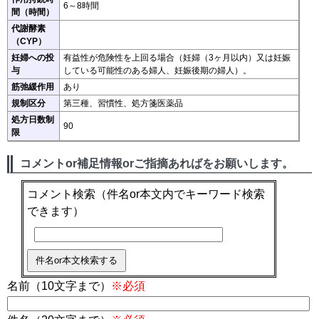
6～8時間
間（時間）
代謝酵素
（CYP）
妊婦への投
有益性が危険性を上回る場合（妊婦（3ヶ月以内）又は妊娠
与
している可能性のある婦人、妊娠後期の婦人）。
筋弛緩作用
あり
規制区分
第三種、習慣性、処方箋医薬品
処方日数制
90
限
コメントor補足情報orご指摘あればをお願いします。
コメント検索
（件名or本文内でキーワード検索
できます）
名前（10文字まで）
※必須