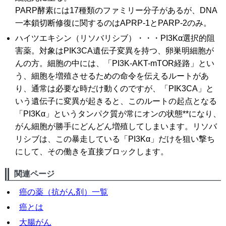
PARP酵素には17種類のファミリー分子があるが、DNA
一本鎖切断修復に関するのはAPRP-1とPARP-2のみ。
ハイツエキシン（リソバリシブ）・・・PI3Kα選択的阻
害薬。対象はPIK3CA遺伝子変異を持つ、卵巣明細胞が
んの方。細胞の中には、「PI3K-AKT-mTOR経路」とい
う、細胞を増殖させるための命令を伝えるルートがあ
り、通常は必要な時だけ動くのですが、「PIK3CA」と
いう遺伝子に変異が起きると、このルートの起点となる
「PI3Kα」というタンパク質が常にオンの状態**になり、
がん細胞が勝手にどんどん増殖してしまいます。リソバ
リシブは、この暴走している「PI3Kα」だけを狙い撃ち
にして、その働きを直接ブロックします。
関連ページ
癌の薬（抗がん剤）一覧
癌とは
大腸がん