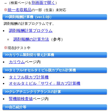
別画面で開く
→（検索ページを
）
※
統一名収載品
の一部（生薬）未対応
>>調剤報酬計算機（ver.1.0β）
調剤報酬の計算プログラムです。
調剤報酬計算プログラム
調剤報酬の計算方法
（参考）
※
現在βテスト中
>>カリウム製剤切り替え計算機
カリウム
ページ内
>>タミフル/オセルタミビル脱カプセル計算機
タミフル脱カプ計算機
オセルタミビル「サワイ」脱カプ計算機
>>クレアチニンクリアランスの計算
腎機能検査値
ページ内
>>自己紹介等