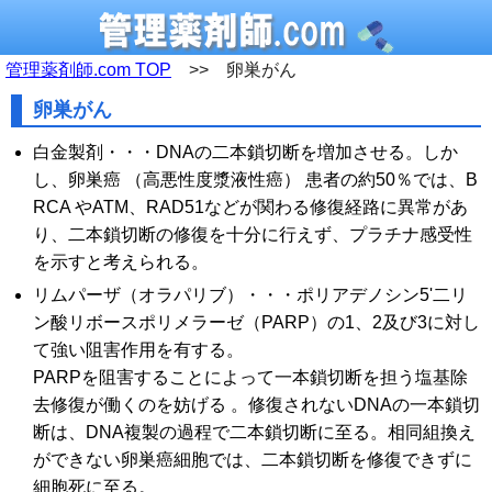
管理薬剤師.com TOP
>> 卵巣がん
卵巣がん
白金製剤・・・DNAの二本鎖切断を増加させる。しか
し、卵巣癌 （高悪性度漿液性癌） 患者の約50％では、B
RCA やATM、RAD51などが関わる修復経路に異常があ
り、二本鎖切断の修復を十分に行えず、プラチナ感受性
を示すと考えられる。
リムパーザ（オラパリブ）・・・ポリアデノシン5'二リ
ン酸リボースポリメラーゼ（PARP）の1、2及び3に対し
て強い阻害作用を有する。
PARPを阻害することによって一本鎖切断を担う塩基除
去修復が働くのを妨げる 。修復されないDNAの一本鎖切
断は、DNA複製の過程で二本鎖切断に至る。相同組換え
ができない卵巣癌細胞では、二本鎖切断を修復できずに
細胞死に至る。