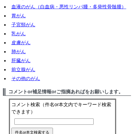
血液のがん（白血病・悪性リンパ腫・多発性骨髄腫）
胃がん
子宮頸がん
乳がん
皮膚がん
肺がん
肝臓がん
前立腺がん
その他のがん
コメントor補足情報orご指摘あればをお願いします。
コメント検索
（件名or本文内でキーワード検索
できます）