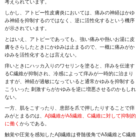
考えられています。
しかし、アトピー性皮膚炎においては、痛みの神経はかゆ
み神経を抑制するのではなく、逆に活性化するという機序
が示されています。
とはいえ、アトピーであっても、強い痛みや熱いお湯に皮
膚をさらしたときにかゆみは止まるので、一概に痛みがか
ゆみを活性化するとは言えない。
痒いときにハッカ入りのワセリンを塗ると、痒みを伝達す
るC繊維が抑制され、冷感によって痒みが一時的に治まり
ますが、神経が過敏になっていると通常かゆみを抑制する
こういった 刺激すらがかゆみを逆に増悪させるのかもしれ
ない。
一方、肌をこすったり、患部を爪で押したりすることで痒
みがとまるのは、
Aβ繊維がAδ繊維、C繊維に対して抑制的
に働く
からである。
触覚や圧覚を感知したAβ繊維は脊髄後角でAδ繊維とC繊維