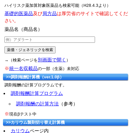
ハイリスク薬加算対象医薬品も検索可能（H28.4.3より）
基礎的医薬品
及び
局方品
は厚労省のサイトで確認してくだ
さい。
薬品名（商品名）
別画面で開く
→（検索ページを
）
※
統一名収載品
の一部（生薬）未対応
>>調剤報酬計算機（ver.1.0β）
調剤報酬の計算プログラムです。
調剤報酬計算プログラム
調剤報酬の計算方法
（参考）
※
現在βテスト中
>>カリウム製剤切り替え計算機
カリウム
ページ内