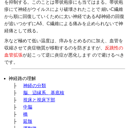
を抑制する。このことは帯状疱疹にも当てはまる。帯状疱
疹にて神経がウイルスにより破壊されたことで 細いC繊維
から順に回復していくために太い神経であるAβ神経の回復
が追いつかずにAδ、C繊維による痛みを止められないで神
経痛として残る。
氷など極めて低い温度は、痒みをとめるのに加え、血管を
収縮させて炎症物質が移動するのを防ぎますが、
反跳性の
血管拡張
が起こって逆に炎症が悪化します ので避けるべき
です。
神経路の理解
├
神経の分類
├
脳、辺縁系、基底核
├
視床と視床下部
├
中脳
├
橋
├
延髄