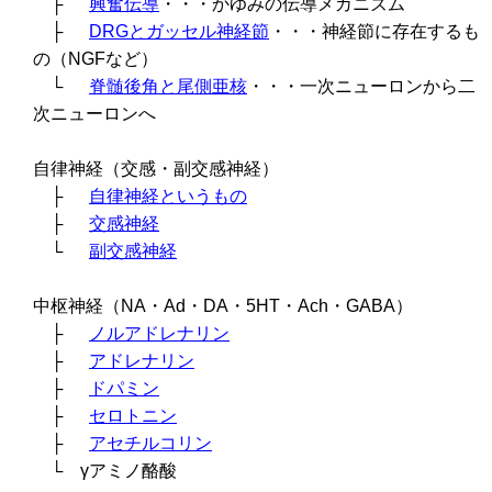
├
興奮伝導
・・・かゆみの伝導メカニズム
├
DRGとガッセル神経節
・・・神経節に存在するも
の（NGFなど）
└
脊髄後角と尾側亜核
・・・一次ニューロンから二
次ニューロンへ
自律神経（交感・副交感神経）
├
自律神経というもの
├
交感神経
└
副交感神経
中枢神経（NA・Ad・DA・5HT・Ach・GABA）
├
ノルアドレナリン
├
アドレナリン
├
ドパミン
├
セロトニン
├
アセチルコリン
└ γアミノ酪酸