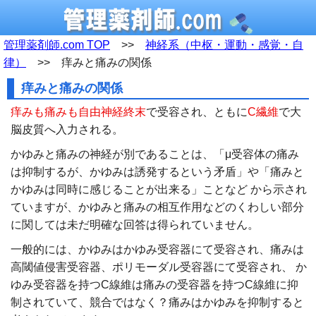
管理薬剤師.com TOP
>>
神経系（中枢・運動・感覚・自
律）
>> 痒みと痛みの関係
痒みと痛みの関係
痒みも痛みも自由神経終末
で受容され、ともに
C繊維
で大
脳皮質へ入力される。
かゆみと痛みの神経が別であることは、「μ受容体の痛み
は抑制するが、かゆみは誘発するという矛盾」や「痛みと
かゆみは同時に感じることが出来る」ことなど から示され
ていますが、かゆみと痛みの相互作用などのくわしい部分
に関しては未だ明確な回答は得られていません。
一般的には、かゆみはかゆみ受容器にて受容され、痛みは
高閾値侵害受容器、ポリモーダル受容器にて受容され、 か
ゆみ受容器を持つC線維は痛みの受容器を持つC線維に抑
制されていて、競合ではなく？痛みはかゆみを抑制すると