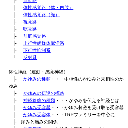
├
運動路
├
体性感覚路（体・四肢）
├
体性感覚路（顔）
├
視覚路
├
聴覚路
├
前庭感覚路
├
上行性網様体賦活系
├
下行性抑制系
└
反射系
体性神経（運動・感覚神経）
├
かゆみの種類
・・・中枢性のかゆみと末梢性のか
ゆみ
├
かゆみの伝達の概略
├
神経線維の種類
・・・かゆみを伝える神経とは
├
かゆみ受容器
・・・かゆみ刺激を受け取る受容器
├
かゆみ受容体
・・・TRPファミリーを中心に
├ 痒みと痛みの関係